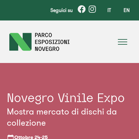
Seguici su
IT
EN
Novegro Vinile Expo
Mostra mercato di dischi da
collezione
Ottobre
24-25