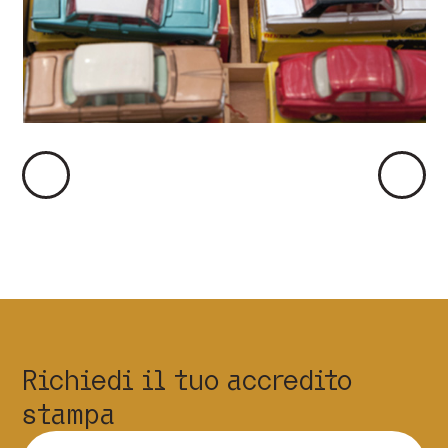
Immagine
Immag
Precedente
Succes
Richiedi il tuo accredito
stampa