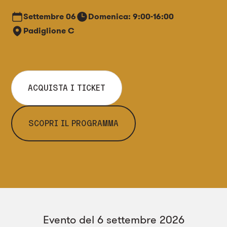
d’epoca.
Settembre
06
Domenica: 9:00-16:00
Padiglione C
ACQUISTA I TICKET
SCOPRI IL PROGRAMMA
Evento del 6 settembre 2026