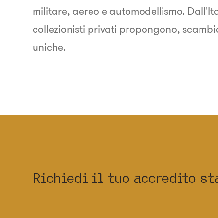
militare, aereo e automodellismo. Dall'It
collezionisti privati propongono, scambi
uniche.
Richiedi il tuo accredito s