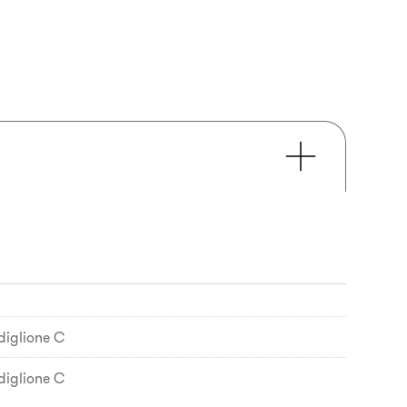
diglione C
diglione C