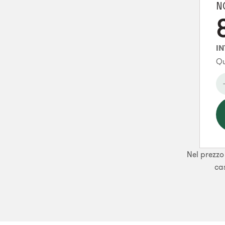
N
I
Qu
Nel prezzo 
cas