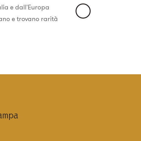
alia e dall'Europa
Immagine
ano e trovano rarità
Precedente
tampa