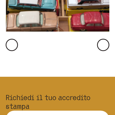
Immagine
Immag
Precedente
Succes
Richiedi il tuo accredito
stampa