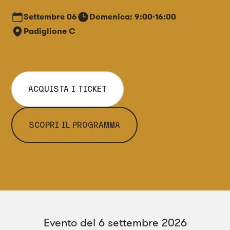
d’epoca.
Settembre
06
Domenica: 9:00-16:00
Padiglione C
ACQUISTA I TICKET
SCOPRI IL PROGRAMMA
Evento del 6 settembre 2026