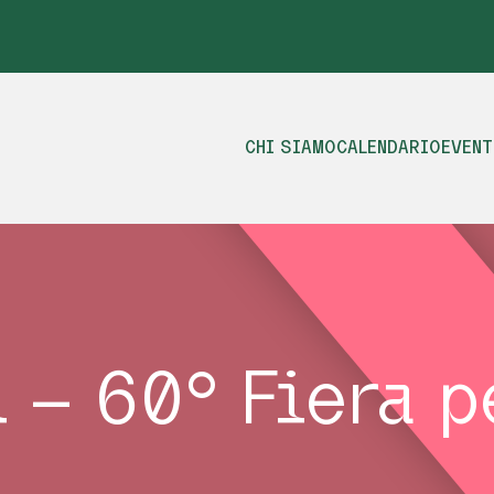
CHI SIAMO
CALENDARIO
EVENT
 – 60° Fiera p