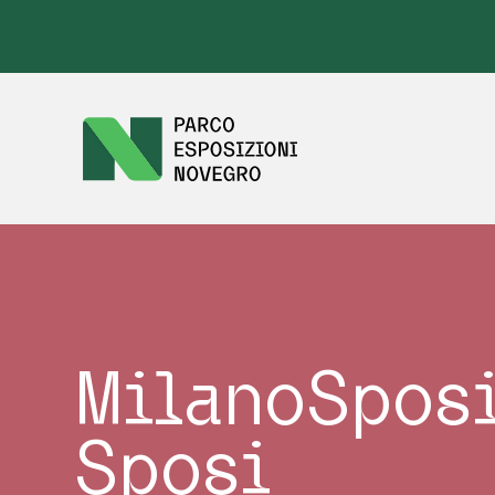
MilanoSposi
Sposi