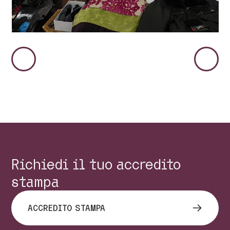
Immagine
Immag
Precedente
Succes
Richiedi il tuo accredito
stampa
ACCREDITO STAMPA