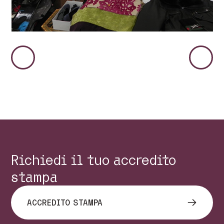
Immagine
Immag
Precedente
Succes
Richiedi il tuo accredito
stampa
ACCREDITO STAMPA