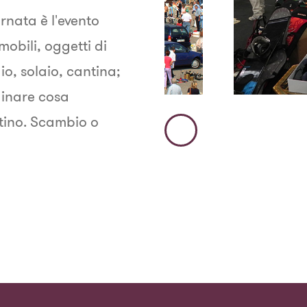
rnata è l'evento
mobili, oggetti di
o, solaio, cantina;
ginare cosa
atino. Scambio o
Immagine
Precedente