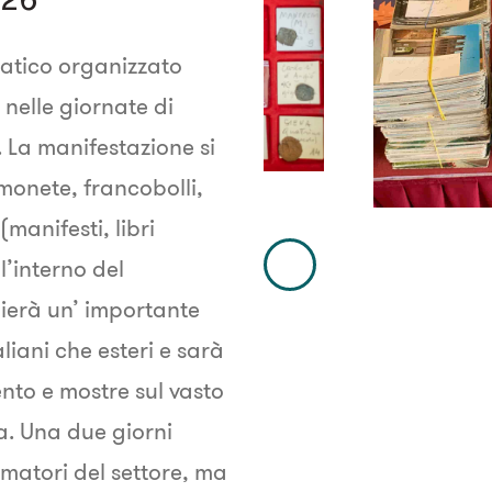
matico organizzato
 nelle giornate di
 La manifestazione si
onete, francobolli,
manifesti, libri
l’interno del
Immagine
lierà un’ importante
Precedente
aliani che esteri e sarà
to e mostre sul vasto
a. Una due giorni
amatori del settore, ma