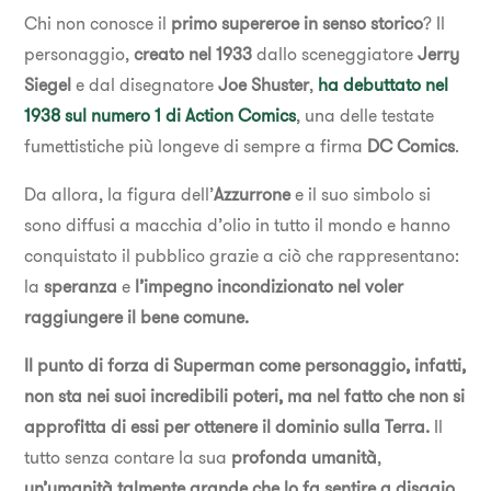
Chi non conosce il
primo supereroe in senso storico
? Il
personaggio,
creato nel 1933
dallo sceneggiatore
Jerry
Siegel
e dal disegnatore
Joe Shuster
,
ha debuttato nel
1938
sul
numero 1 di Action Comics
, una delle testate
fumettistiche più longeve di sempre a firma
DC Comics
.
Da allora, la figura dell’
Azzurrone
e il suo simbolo si
sono diffusi a macchia d’olio in tutto il mondo e hanno
conquistato il pubblico grazie a ciò che rappresentano:
la
speranza
e
l’impegno incondizionato nel voler
raggiungere il bene comune.
Il punto di forza di Superman come personaggio, infatti,
non sta nei suoi incredibili poteri, ma nel fatto che non si
approfitta di essi per ottenere il dominio sulla Terra.
Il
tutto senza contare la sua
profonda umanità
,
un’umanità talmente grande che lo fa sentire a disagio