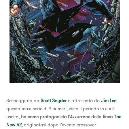
Sceneggiata da
Scott Snyder
e affrescata da
Jim Lee
,
questa maxi-serie di 9 numeri, visto il periodo in cui è
uscita,
ha come protagonista l’Azzurrone della linea
The
New 52
, originatasi dopo l’evento crossover