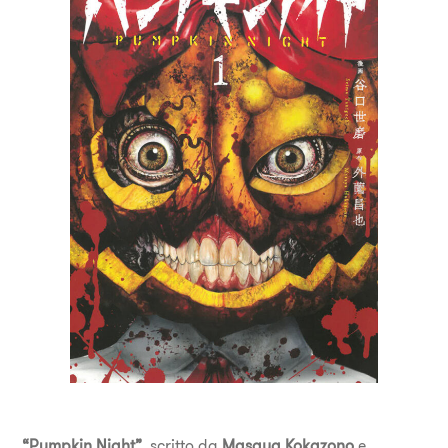
“Pumpkin Night”
, scritto da
Masaya Kokazono
e