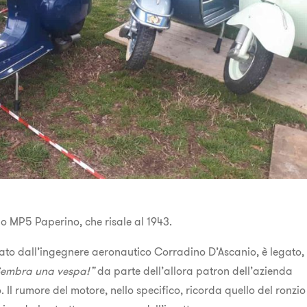
po MP5 Paperino, che risale al 1943.
tato dall’ingegnere aeronautico Corradino D’Ascanio, è legato,
embra una vespa!”
da parte dell’allora patron dell’azienda
. Il rumore del motore, nello specifico, ricorda quello del ronzio