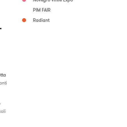
PIM FAIR
i
Radiant
tta
anti
o
oli